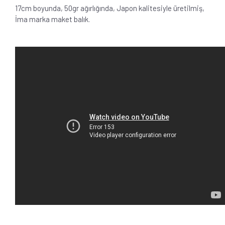
17cm boyunda, 50gr ağırlığında, Japon kalitesiyle üretilmiş,
İma marka maket balık.