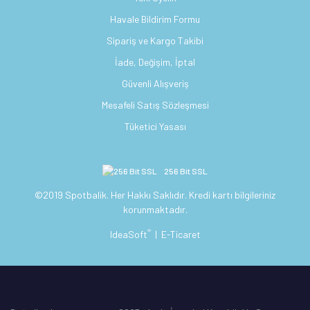
Havale Bildirim Formu
Sipariş ve Kargo Takibi
İade, Değişim, İptal
Güvenli Alışveriş
Mesafeli Satış Sözleşmesi
Tüketici Yasası
256 Bit SSL
©2019 Spotbalik. Her Hakkı Saklıdır. Kredi kartı bilgileriniz
korunmaktadır.
®
IdeaSoft
|
E-Ticaret