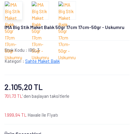
IMA Big Stik Maket Balık 50gr 17cm 17cm-50gr - Uskumru
Stok Kodu :
IBS_3
Kategori :
Sahte Maket Balık
2.105,20 TL
701,73 TL
' den başlayan taksitlerle
1.999,94 TL
Havale ile Fiyatı
Ürün Seçenekleri