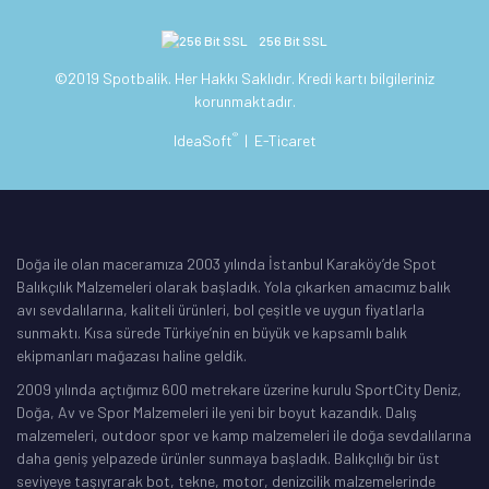
256 Bit SSL
©2019 Spotbalik. Her Hakkı Saklıdır. Kredi kartı bilgileriniz
korunmaktadır.
®
IdeaSoft
|
E-Ticaret
Doğa ile olan maceramıza 2003 yılında İstanbul Karaköy’de Spot
Balıkçılık Malzemeleri olarak başladık. Yola çıkarken amacımız balık
avı sevdalılarına, kaliteli ürünleri, bol çeşitle ve uygun fiyatlarla
sunmaktı. Kısa sürede Türkiye’nin en büyük ve kapsamlı balık
ekipmanları mağazası haline geldik.
2009 yılında açtığımız 600 metrekare üzerine kurulu SportCity Deniz,
Doğa, Av ve Spor Malzemeleri ile yeni bir boyut kazandık. Dalış
malzemeleri, outdoor spor ve kamp malzemeleri ile doğa sevdalılarına
daha geniş yelpazede ürünler sunmaya başladık. Balıkçılığı bir üst
seviyeye taşıyrarak bot, tekne, motor, denizcilik malzemelerinde