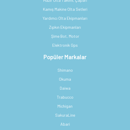
Hazır Olta Takımı, Çapari
Kamış Makine Olta Setleri
Yardımcı Olta Ekipmanları
Zıpkın Ekipmanları
Şime Bot, Motor
Elektronik Gps
Popüler Markalar
Shimano
Okuma
Daiwa
Trabucco
Michigan
SakuraLine
Abari