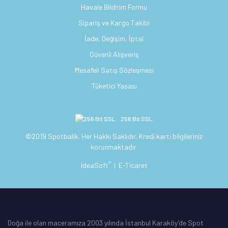
Havale Bildirim Formu
Sipariş ve Kargo Takibi
İade, Değişim, İptal
Güvenli Alışveriş
Mesafeli Satış Sözleşmesi
Tüketici Yasası
256 Bit SSL
©2019 Spotbalik. Her Hakkı Saklıdır. Kredi kartı bilgileriniz
korunmaktadır.
®
IdeaSoft
|
E-Ticaret
Doğa ile olan maceramıza 2003 yılında İstanbul Karaköy’de Spot