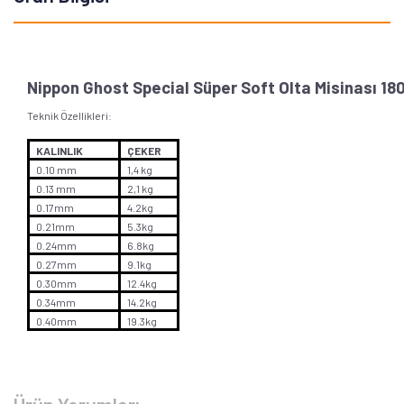
Nippon Ghost Special Süper Soft Olta Misinası 18
Teknik Özellikleri:
KALINLIK
ÇEKER
0.10 mm
1,4 kg
0.13 mm
2,1 kg
0.17mm
4.2kg
0.21mm
5.3kg
0.24mm
6.8kg
0.27mm
9.1kg
0.30mm
12.4kg
0.34mm
14.2kg
0.40mm
19.3kg