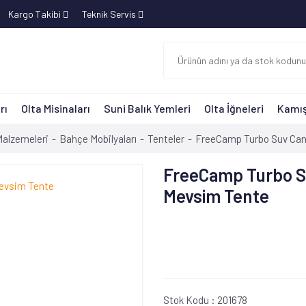
Kargo Takibi
Teknik Servis
rı
Olta Misinaları
Suni Balık Yemleri
Olta İğneleri
Kamış
alzemeleri
Bahçe Mobilyaları
Tenteler
FreeCamp Turbo Suv Can
FreeCamp Turbo S
Mevsim Tente
Stok Kodu :
201678