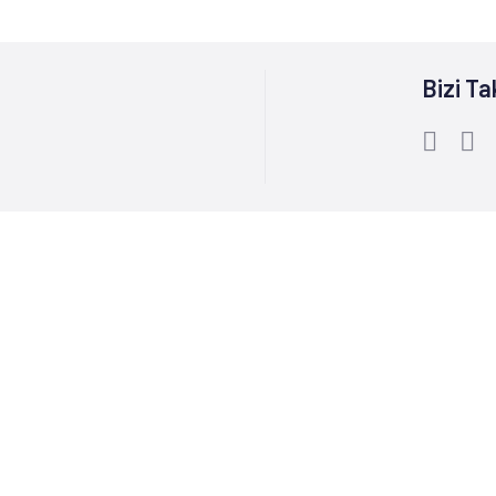
Bizi Ta
Bize Ulaşın :
0212 244 85 60