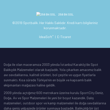
256 Bit SSL
©2019 Spotbalik. Her Hakkı Saklıdır. Kredi kartı bilgileriniz
korunmaktadır.
®
IdeaSoft
|
E-Ticaret
Doğa ile olan maceramıza 2003 yılında İstanbul Karaköy’de Spot
Balıkçılık Malzemeleri olarak başladık. Yola çıkarken amacımız balık
avı sevdalılarına, kaliteli ürünleri, bol çeşitle ve uygun fiyatlarla
sunmaktı. Kısa sürede Türkiye’nin en büyük ve kapsamlı balık
ekipmanları mağazası haline geldik.
2009 yılında açtığımız 600 metrekare üzerine kurulu SportCity Deniz,
Doğa, Av ve Spor Malzemeleri ile yeni bir boyut kazandık. Dalış
malzemeleri, outdoor spor ve kamp malzemeleri ile doğa sevdalılarına
daha geniş yelpazede ürünler sunmaya başladık. Balıkçılığı bir üst