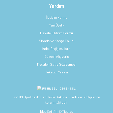
Yardım
İletişim Formu
Yeni Üyelik
Havale Bildirim Formu
Sipariş ve Kargo Takibi
İade, Değişim, İptal
Güvenli Alışveriş
Mesafeli Satış Sözleşmesi
Tüketici Yasası
256 Bit SSL
©2019 Spotbalik. Her Hakkı Saklıdır. Kredi kartı bilgileriniz
korunmaktadır.
®
IdeaSoft
|
E-Ticaret