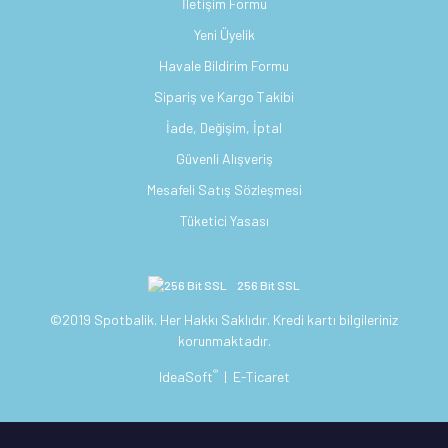
İletişim Formu
Yeni Üyelik
Havale Bildirim Formu
Sipariş ve Kargo Takibi
İade, Değişim, İptal
Güvenli Alışveriş
Mesafeli Satış Sözleşmesi
Tüketici Yasası
256 Bit SSL
©2019 Spotbalik. Her Hakkı Saklıdır. Kredi kartı bilgileriniz
korunmaktadır.
®
IdeaSoft
|
E-Ticaret