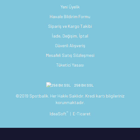
Yeni Üyelik
Havale Bildirim Formu
Sipariş ve Kargo Takibi
İade, Değişim, İptal
Güvenli Alışveriş
Mesafeli Satış Sözleşmesi
Tüketici Yasası
256 Bit SSL
©2019 Spotbalik. Her Hakkı Saklıdır. Kredi kartı bilgileriniz
korunmaktadır.
®
IdeaSoft
|
E-Ticaret