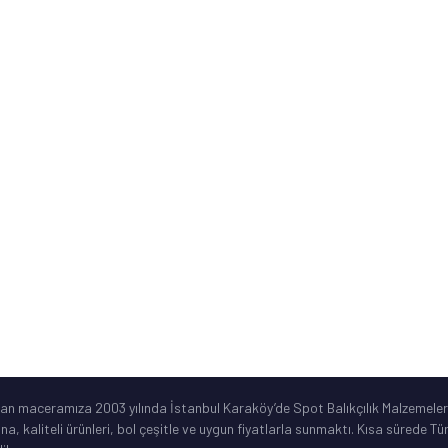
Banka Hesap Numaraları
Kurumsal Bilgiler
ne
Sık Sorulan Sorular
Ürün Garanti Şartları
ar
©2019 Spotbalik. Her Hakkı Saklıdır. Kredi kartı bilgileriniz korunmaktadır.
lan maceramıza 2003 yılında İstanbul Karaköy’de Spot Balıkçılık Malzemeleri
ına, kaliteli ürünleri, bol çeşitle ve uygun fiyatlarla sunmaktı. Kısa sürede 