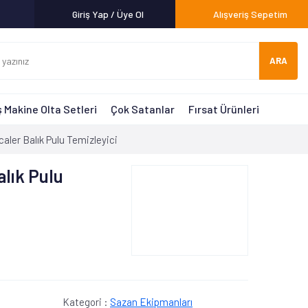
Giriş Yap / Üye Ol
Alışveriş Sepetim
ARA
 Makine Olta Setleri
Çok Satanlar
Fırsat Ürünleri
caler Balık Pulu Temizleyici
alık Pulu
Kategori :
Sazan Ekipmanları