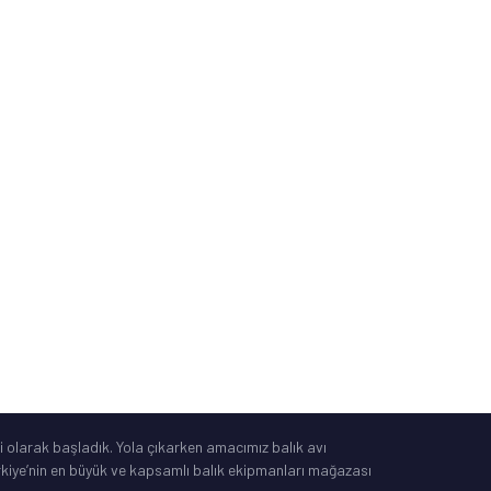
Sipariş ve Kargo Takibi
İade, Değişim, İptal
Güvenli Alışveriş
Mesafeli Satış Sözleşmesi
Tüketici Yasası
®
IdeaSoft
|
E-Ticaret
 olarak başladık. Yola çıkarken amacımız balık avı
Türkiye’nin en büyük ve kapsamlı balık ekipmanları mağazası