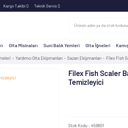
Kargo Takibi
Teknik Servis
rı
Olta Misinaları
Suni Balık Yemleri
Olta İğneleri
Kamış
meleri
Yardımcı Olta Ekipmanları
Sazan Ekipmanları
Filex Fish S
Filex Fish Scaler B
Temizleyici
Stok Kodu :
459601