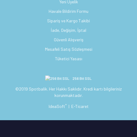
Yeni Üyelik
Havale Bildirim Formu
Sipariş ve Kargo Takibi
İade, Değişim, İptal
Güvenli Alışveriş
Mesafeli Satış Sözleşmesi
Tüketici Yasası
256 Bit SSL
©2019 Spotbalik. Her Hakkı Saklıdır. Kredi kartı bilgileriniz
korunmaktadır.
®
IdeaSoft
|
E-Ticaret