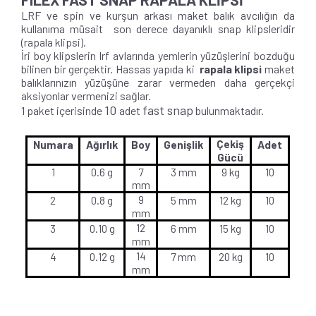
LRF ve spin ve kurşun arkası maket balık avcılığın da
kullanıma müsait son derece dayanıklı snap klipsleridir
(rapala klipsi).
İri boy klipslerin lrf avlarında yemlerin yüzüşlerini bozduğu
bilinen bir gerçektir. Hassas yapıda ki
rapala klipsi
maket
balıklarınızın yüzüşüne zarar vermeden daha gerçekçi
aksiyonlar vermenizi sağlar.
10
fast snap
1 paket içerisinde
adet
bulunmaktadır.
Çekiş
Numara
Ağırlık
Boy
Genişlik
Adet
Gücü
1
0.6 g
7
3 mm
9 kg
10
mm
9
2
0.8 g
5 mm
12 kg
10
mm
12
3
0.10 g
6 mm
15 kg
10
mm
14
4
0.12 g
7 mm
20 kg
10
mm