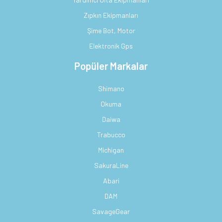
Zıpkın Ekipmanları
Şime Bot, Motor
Elektronik Gps
Popüler Markalar
Shimano
Okuma
Daiwa
Trabucco
Michigan
SakuraLine
Abari
DAM
SavageGear