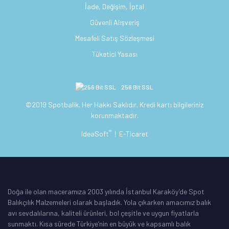
İade, Değişim, İptal
Güvenli Alışveriş
Mesafeli Satış Sözleşmesi
Tüketici Yasası
256 Bit SSL
©2019 Spotbalik. Her Hakkı Saklıdır. Kredi kartı bilgileriniz
korunmaktadır.
®
IdeaSoft
|
E-Ticaret
Doğa ile olan maceramıza 2003 yılında İstanbul Karaköy’de Spot
Balıkçılık Malzemeleri olarak başladık. Yola çıkarken amacımız balık
avı sevdalılarına, kaliteli ürünleri, bol çeşitle ve uygun fiyatlarla
sunmaktı. Kısa sürede Türkiye’nin en büyük ve kapsamlı balık