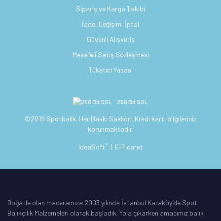
Sipariş ve Kargo Takibi
İade, Değişim, İptal
Güvenli Alışveriş
Mesafeli Satış Sözleşmesi
Tüketici Yasası
256 Bit SSL
©2019 Spotbalik. Her Hakkı Saklıdır. Kredi kartı bilgileriniz
korunmaktadır.
®
IdeaSoft
|
E-Ticaret
Doğa ile olan maceramıza 2003 yılında İstanbul Karaköy’de Spot
Balıkçılık Malzemeleri olarak başladık. Yola çıkarken amacımız balık