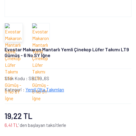
Evostar Makaron Mantarlı Yemli Çinekop Lüfer Takımı LT9
Gümüş - 6 No SY İğne
Stok Kodu :
SBLT9_6S
Kategori :
Yemli Olta Takımları
19,22 TL
6,41 TL
' den başlayan taksitlerle