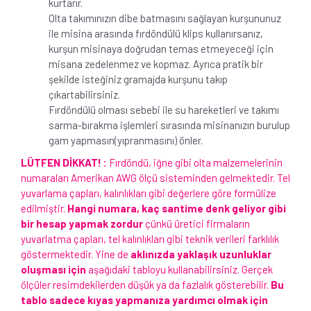
kurtarır.
Olta takımınızın dibe batmasını sağlayan kurşununuz
ile misina arasında fırdöndülü klips kullanırsanız,
kurşun misinaya doğrudan temas etmeyeceği için
misana zedelenmez ve kopmaz. Ayrıca pratik bir
şekilde isteğiniz gramajda kurşunu takıp
çıkartabilirsiniz.
Fırdöndülü olması sebebi ile su hareketleri ve takımı
sarma-bırakma işlemleri sırasında misinanızın burulup
gam yapmasın(yıpranmasını) önler.
LÜTFEN DİKKAT! :
Fırdöndü, iğne gibi olta malzemelerinin
numaraları Amerikan AWG ölçü sisteminden gelmektedir. Tel
yuvarlama çapları, kalınlıkları gibi değerlere göre formülize
edilmiştir.
Hangi numara, kaç santime denk geliyor gibi
bir hesap yapmak zordur
çünkü üretici firmaların
yuvarlatma çapları, tel kalınlıkları gibi teknik verileri farklılık
göstermektedir. Yine de
aklınızda yaklaşık uzunluklar
oluşması için
aşağıdaki tabloyu kullanabilirsiniz. Gerçek
ölçüler resimdekilerden düşük ya da fazlalık gösterebilir.
Bu
tablo sadece kıyas yapmanıza yardımcı olmak için