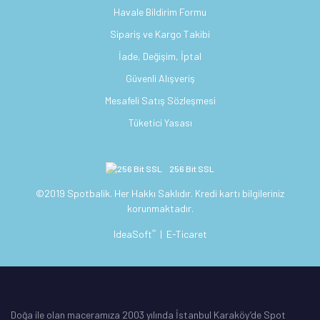
Havale Bildirim Formu
Sipariş ve Kargo Takibi
İade, Değişim, İptal
Güvenli Alışveriş
Mesafeli Satış Sözleşmesi
Tüketici Yasası
256 Bit SSL
©2019 Spotbalik. Her Hakkı Saklıdır. Kredi kartı bilgileriniz
korunmaktadır.
®
IdeaSoft
|
E-Ticaret
Doğa ile olan maceramıza 2003 yılında İstanbul Karaköy’de Spot