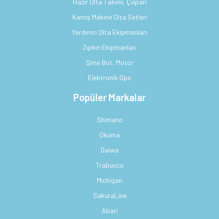
Hazır Olta Takımı, Çapari
Kamış Makine Olta Setleri
Yardımcı Olta Ekipmanları
Zıpkın Ekipmanları
Şime Bot, Motor
Elektronik Gps
Popüler Markalar
Shimano
Okuma
Daiwa
Trabucco
Michigan
SakuraLine
Abari