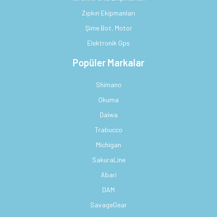
Zıpkın Ekipmanları
Şime Bot, Motor
Elektronik Gps
Popüler Markalar
Shimano
Okuma
Daiwa
Trabucco
Michigan
SakuraLine
Abari
DAM
SavageGear