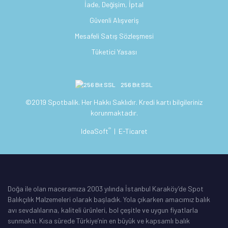
İade, Değişim, İptal
Güvenli Alışveriş
Mesafeli Satış Sözleşmesi
Tüketici Yasası
256 Bit SSL
©2019 Spotbalik. Her Hakkı Saklıdır. Kredi kartı bilgileriniz
korunmaktadır.
®
IdeaSoft
|
E-Ticaret
Doğa ile olan maceramıza 2003 yılında İstanbul Karaköy’de Spot
Balıkçılık Malzemeleri olarak başladık. Yola çıkarken amacımız balık
avı sevdalılarına, kaliteli ürünleri, bol çeşitle ve uygun fiyatlarla
sunmaktı. Kısa sürede Türkiye’nin en büyük ve kapsamlı balık