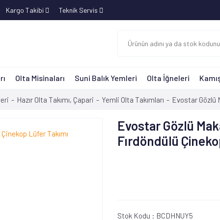
Kargo Takibi
Teknik Servis
rı
Olta Misinaları
Suni Balık Yemleri
Olta İğneleri
Kamış
eri
Hazır Olta Takımı, Çapari
Yemli Olta Takımları
Evostar Gözlü 
Evostar Gözlü Mak
Fırdöndülü Çineko
Stok Kodu :
BCDHNUY5