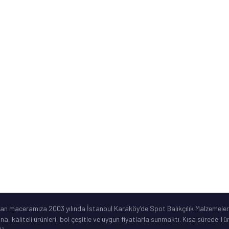
Banka Hesap Numaraları
Kurumsal Bilgiler
ne
Sık Sorulan Sorular
Ürün Garanti Şartları
ar
©2019 Spotbalik. Her Hakkı Saklıdır. Kredi kartı bilgileriniz korunmaktadır.
lan maceramıza 2003 yılında İstanbul Karaköy’de Spot Balıkçılık Malzemeleri
ına, kaliteli ürünleri, bol çeşitle ve uygun fiyatlarla sunmaktı. Kısa sürede 