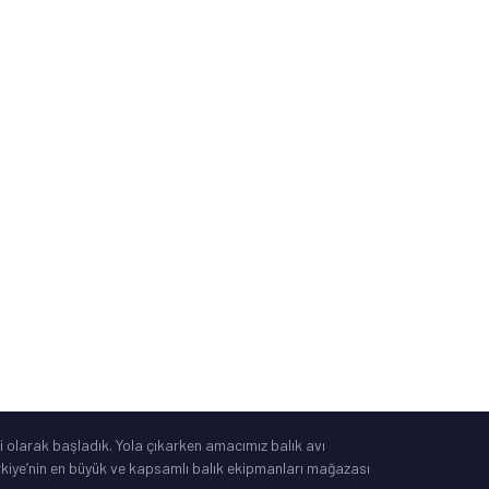
Sipariş ve Kargo Takibi
İade, Değişim, İptal
Güvenli Alışveriş
Mesafeli Satış Sözleşmesi
Tüketici Yasası
®
IdeaSoft
|
E-Ticaret
 olarak başladık. Yola çıkarken amacımız balık avı
Türkiye’nin en büyük ve kapsamlı balık ekipmanları mağazası