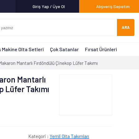
Giriş Yap / Üye Ol
Alışveriş Sepetim
ARA
 Makine Olta Setleri
Çok Satanlar
Fırsat Ürünleri
Makaron Mantarlı Fırdöndülü Çinekop Lüfer Takımı
aron Mantarlı
p Lüfer Takımı
Kategori :
Yemli Olta Takımları