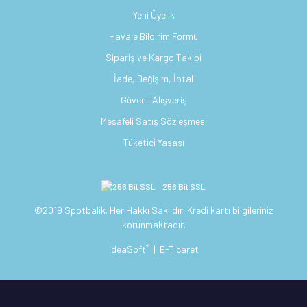
Yeni Üyelik
Havale Bildirim Formu
Sipariş ve Kargo Takibi
İade, Değişim, İptal
Güvenli Alışveriş
Mesafeli Satış Sözleşmesi
Tüketici Yasası
256 Bit SSL
©2019 Spotbalik. Her Hakkı Saklıdır. Kredi kartı bilgileriniz
korunmaktadır.
®
IdeaSoft
|
E-Ticaret