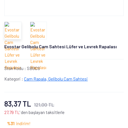
Evostar Gelibolu Cam Sahtesi Lüfer ve Levrek Rapalası
Stok Kodu :
SBGCS
Kategori :
Cam Rapala, Gelibolu Cam Sahtesi
83,37 TL
121,00 TL
27,79 TL
' den başlayan taksitlerle
%31
indirim!