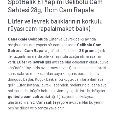
SpotBalık El Yapımı Gelibolu Cam
Sahtesi 28g, 11cm Cam Rapala
Lüfer ve levrek balıklarının korkulu
rüyası cam rapala(maket balık)
Çanakkale Gelibolu
'da Lüfer ve Levrek balığı avında
meşhur olmuş el yapımı bir cam sahtedir.
Gelibolu Cam
Sahtesi
,
Cam Rapala
gibi adlar ile bilinir.
28 gram
ağırlık
ile rüzgarlı havalarda bile kamışınızla uzağa atmanıza izin
verir.
Lüfer
ve
levrek
gibi avcı balıklar dalgaların oluştuğu ve
köpürdüğü kıyılarda avlanmayı sever. Çünkü dalgalar dipteki
kum, çakıl ve minik canlıları suya karıştırır, burada bir av
döngüsü başlar. Küçük balıklar bu küçük canlılar avlamaya
gelir. Lüfer, kofana, levrek, ispendek, melanur gibi daha avcı
balıklar da bu küçük balıkları avlamaya gelir. İşte bu bölgelere
gelibolu cam sahtenizi
ağırlığı sayesinde kolayca
ulaştırabilirsiniz.
Cam sahteyi
göre avcı balıklar bu yemin
peşine düşer ve oltanıza yakalanır.