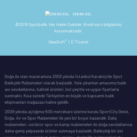
256 Bit SSL
©2019 Spotbalik. Her Hakkı Saklıdır. Kredi kartı bilgileriniz
korunmaktadır.
®
IdeaSoft
|
E-Ticaret
Doğa ile olan maceramıza 2003 yılında İstanbul Karaköy’de Spot
Balıkçılık Malzemeleri olarak başladık. Yola çıkarken amacımız balık
avı sevdalılarına, kaliteli ürünleri, bol çeşitle ve uygun fiyatlarla
sunmaktı. Kısa sürede Türkiye’nin en büyük ve kapsamlı balık
ekipmanları mağazası haline geldik.
2009 yılında açtığımız 600 metrekare üzerine kurulu SportCity Deniz,
Doğa, Av ve Spor Malzemeleri ile yeni bir boyut kazandık. Dalış
malzemeleri, outdoor spor ve kamp malzemeleri ile doğa sevdalılarına
daha geniş yelpazede ürünler sunmaya başladık. Balıkçılığı bir üst