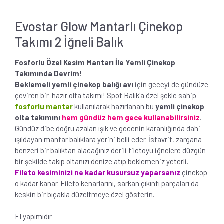
Evostar Glow Mantarlı Çinekop
Takımı 2 İğneli Balık
Fosforlu Özel Kesim Mantarı İle Yemli Çinekop
Takımında Devrim!
Beklemeli yemli çinekop balığı avı
için geceyi de gündüze
çeviren bir hazır olta takımı! Spot Balık'a özel şekle sahip
fosforlu mantar
kullanılarak hazırlanan bu
yemli çinekop
olta takımını
hem gündüz hem gece kullanabilirsiniz
.
Gündüz dibe doğru azalan ışık ve gecenin karanlığında dahi
ışıldayan mantar balıklara yerini belli eder. İstavrit, zargana
benzeri bir balıktan alacağınız derili filetoyu iğnelere düzgün
bir şekilde takıp oltanızı denize atıp beklemeniz yeterli.
Fileto kesiminizi ne kadar kusursuz yaparsanız
çinekop
o kadar kanar. Fileto kenarlarını, sarkan çıkıntı parçaları da
keskin bir bıçakla düzeltmeye özel gösterin.
El yapımıdır