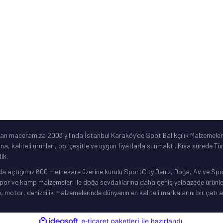
ar
©2019 Spotbalik. Her Hakkı Saklıdır. Kredi kartı bilgileriniz korunmaktadır.
lan maceramıza 2003 yılında İstanbul Karaköy’de Spot Balıkçılık Malzemeleri
ına, kaliteli ürünleri, bol çeşitle ve uygun fiyatlarla sunmaktı. Kısa sürede 
ik.
da açtığımız 600 metrekare üzerine kurulu SportCity Deniz, Doğa, Av ve Spor 
or ve kamp malzemeleri ile doğa sevdalılarına daha geniş yelpazede ürünler 
, motor, denizcilik malzemelerinde dünyanın en kaliteli markalarını bir çatı a
ile
ideasoft
e-