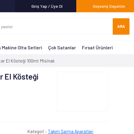
Giriş Yap / Üye Ol
Alışveriş Sepetim
ARA
 Makine Olta Setleri
Çok Satanlar
Fırsat Ürünleri
ar El Kösteği 100mt Misinalı
r El Kösteği
Kategori :
Takım Sarma Aparatları