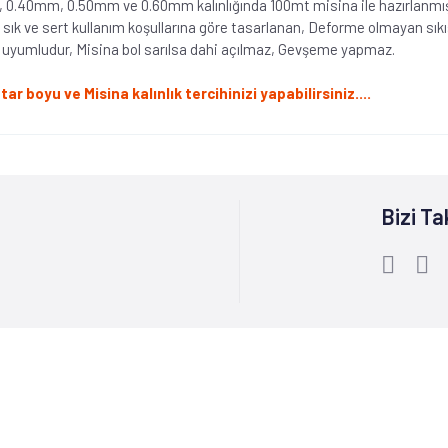
boy, 0.40mm, 0.50mm ve 0.60mm kalınlığında 100mt misina ile hazırlanmış
ık ve sert kullanım koşullarına göre tasarlanan, Deforme olmayan sıkıştı
e uyumludur, Misina bol sarılsa dahi açılmaz, Gevşeme yapmaz.
boyu ve Misina kalınlık tercihinizi yapabilirsiniz....
Bizi Ta