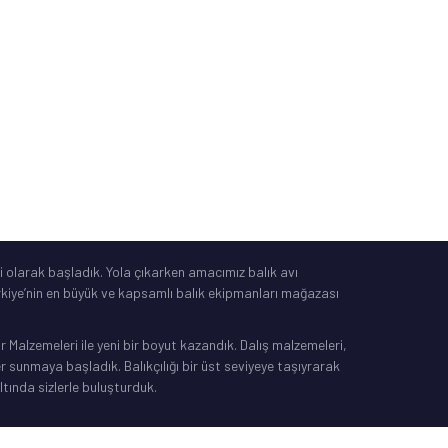
Tüketici Yasası
®
IdeaSoft
|
E-Ticaret
 olarak başladık. Yola çıkarken amacımız balık avı
Türkiye’nin en büyük ve kapsamlı balık ekipmanları mağazası
Malzemeleri ile yeni bir boyut kazandık. Dalış malzemeleri,
sunmaya başladık. Balıkçılığı bir üst seviyeye taşıyrarak
ltında sizlerle buluşturduk.