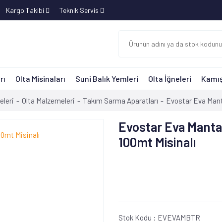
Kargo Takibi
Teknik Servis
rı
Olta Misinaları
Suni Balık Yemleri
Olta İğneleri
Kamış
eleri
Olta Malzemeleri
Takım Sarma Aparatları
Evostar Eva Mant
Evostar Eva Manta
100mt Misinalı
Stok Kodu :
EVEVAMBTR