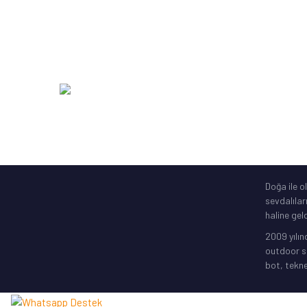
Zıpkın Ekipmanları
DAM
Şime Bot, Motor
SavageGe
Elektronik Gps
256 Bit SSL
Doğa ile o
sevdalılar
haline geld
2009 yılın
outdoor sp
bot, tekne