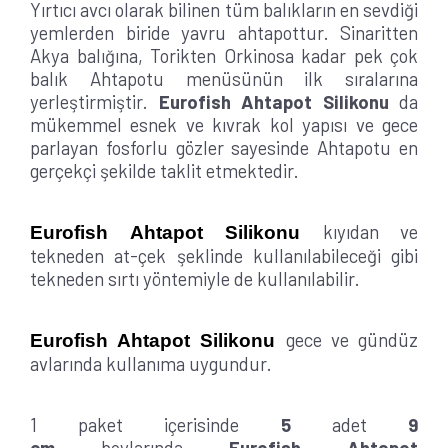
Yırtıcı avcı olarak bilinen tüm balıkların en sevdiği
yemlerden biride yavru ahtapottur. Sinaritten
Akya balığına, Torikten Orkinosa kadar pek çok
balık Ahtapotu menüsünün ilk sıralarına
yerleştirmiştir.
Eurofish Ahtapot Silikonu
da
mükemmel esnek ve kıvrak kol yapısı ve gece
parlayan fosforlu gözler sayesinde Ahtapotu en
gerçekçi şekilde taklit etmektedir.
kıyıdan ve
Eurofish Ahtapot Silikonu
tekneden at-çek şeklinde kullanılabileceği gibi
tekneden sırtı yöntemiyle de kullanılabilir.
gece ve gündüz
Eurofish Ahtapot Silikonu
avlarında kullanıma uygundur.
1 paket içerisinde
5
adet
9
cm
boylarında
Eurofish Ahtapot