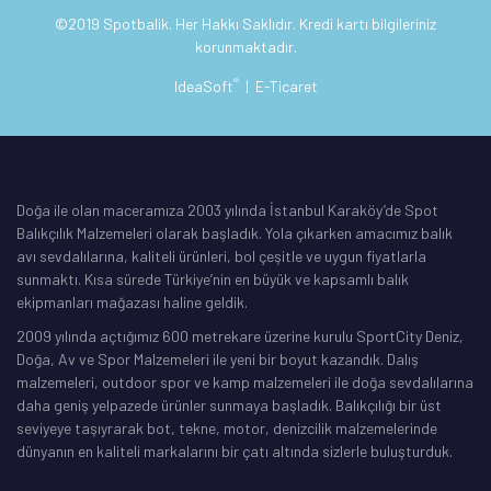
©2019 Spotbalik. Her Hakkı Saklıdır. Kredi kartı bilgileriniz
korunmaktadır.
®
IdeaSoft
|
E-Ticaret
Doğa ile olan maceramıza 2003 yılında İstanbul Karaköy’de Spot
Balıkçılık Malzemeleri olarak başladık. Yola çıkarken amacımız balık
avı sevdalılarına, kaliteli ürünleri, bol çeşitle ve uygun fiyatlarla
sunmaktı. Kısa sürede Türkiye’nin en büyük ve kapsamlı balık
ekipmanları mağazası haline geldik.
2009 yılında açtığımız 600 metrekare üzerine kurulu SportCity Deniz,
Doğa, Av ve Spor Malzemeleri ile yeni bir boyut kazandık. Dalış
malzemeleri, outdoor spor ve kamp malzemeleri ile doğa sevdalılarına
daha geniş yelpazede ürünler sunmaya başladık. Balıkçılığı bir üst
seviyeye taşıyrarak bot, tekne, motor, denizcilik malzemelerinde
dünyanın en kaliteli markalarını bir çatı altında sizlerle buluşturduk.