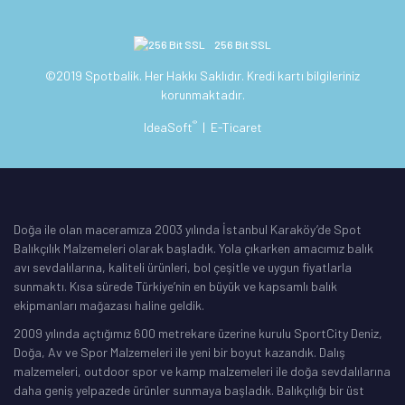
256 Bit SSL
©2019 Spotbalik. Her Hakkı Saklıdır. Kredi kartı bilgileriniz
korunmaktadır.
®
IdeaSoft
|
E-Ticaret
Doğa ile olan maceramıza 2003 yılında İstanbul Karaköy’de Spot
Balıkçılık Malzemeleri olarak başladık. Yola çıkarken amacımız balık
avı sevdalılarına, kaliteli ürünleri, bol çeşitle ve uygun fiyatlarla
sunmaktı. Kısa sürede Türkiye’nin en büyük ve kapsamlı balık
ekipmanları mağazası haline geldik.
2009 yılında açtığımız 600 metrekare üzerine kurulu SportCity Deniz,
Doğa, Av ve Spor Malzemeleri ile yeni bir boyut kazandık. Dalış
malzemeleri, outdoor spor ve kamp malzemeleri ile doğa sevdalılarına
daha geniş yelpazede ürünler sunmaya başladık. Balıkçılığı bir üst