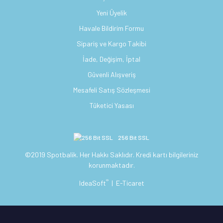
Yeni Üyelik
Havale Bildirim Formu
Sipariş ve Kargo Takibi
İade, Değişim, İptal
Güvenli Alışveriş
Mesafeli Satış Sözleşmesi
Tüketici Yasası
256 Bit SSL
©2019 Spotbalik. Her Hakkı Saklıdır. Kredi kartı bilgileriniz
korunmaktadır.
®
IdeaSoft
|
E-Ticaret