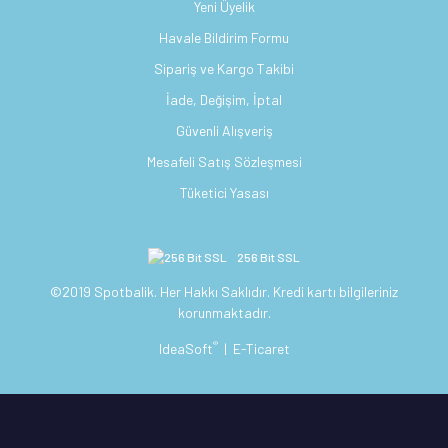
Yeni Üyelik
Havale Bildirim Formu
Sipariş ve Kargo Takibi
İade, Değişim, İptal
Güvenli Alışveriş
Mesafeli Satış Sözleşmesi
Tüketici Yasası
256 Bit SSL
©2019 Spotbalik. Her Hakkı Saklıdır. Kredi kartı bilgileriniz
korunmaktadır.
®
IdeaSoft
|
E-Ticaret