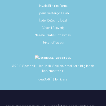
Havale Bildirim Formu
Sipariş ve Kargo Takibi
İade, Değişim, İptal
Güvenli Alışveriş
Mesafeli Satış Sözleşmesi
Tüketici Yasası
256 Bit SSL
©2019 Spotbalik. Her Hakkı Saklıdır. Kredi kartı bilgileriniz
korunmaktadır.
®
IdeaSoft
|
E-Ticaret
Doğa ile olan maceramıza 2003 yılında İstanbul Karaköy’de Spot