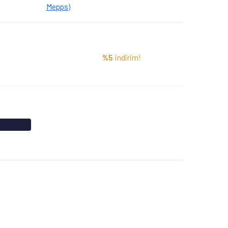
Mepps)
%5
indirim!