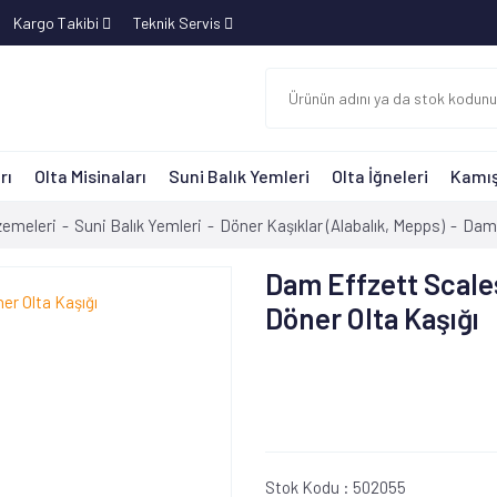
Kargo Takibi
Teknik Servis
rı
Olta Misinaları
Suni Balık Yemleri
Olta İğneleri
Kamış
zemeleri
Suni Balık Yemleri
Döner Kaşıklar (Alabalık, Mepps)
Dam 
Dam Effzett Scal
Döner Olta Kaşığı
Stok Kodu :
502055