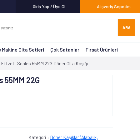
Giriş Yap / Üye Ol
Alışveriş Sepetim
ARA
 Makine Olta Setleri
Çok Satanlar
Fırsat Ürünleri
Effzett Scales 55MM 22G Döner Olta Kaşığı
es 55MM 22G
Kategori :
Döner Kaşıklar (Alabalık,