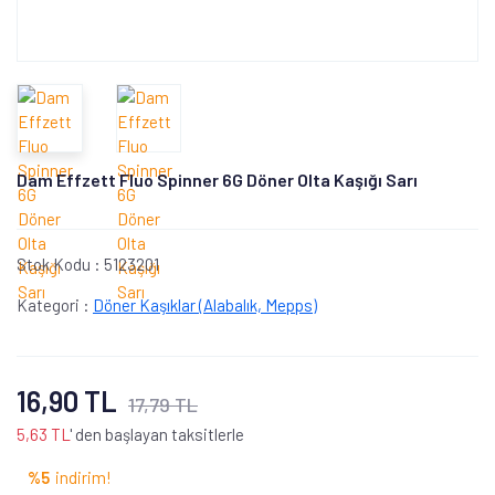
Dam Effzett Fluo Spinner 6G Döner Olta Kaşığı Sarı
Stok Kodu :
5123201
Kategori :
Döner Kaşıklar (Alabalık, Mepps)
16,90 TL
17,79 TL
5,63 TL
' den başlayan taksitlerle
%5
indirim!