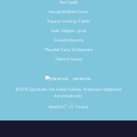
Yeni Üyelik
Havale Bildirim Formu
Sipariş ve Kargo Takibi
İade, Değişim, İptal
Güvenli Alışveriş
Mesafeli Satış Sözleşmesi
Tüketici Yasası
256 Bit SSL
©2019 Spotbalik. Her Hakkı Saklıdır. Kredi kartı bilgileriniz
korunmaktadır.
®
IdeaSoft
|
E-Ticaret