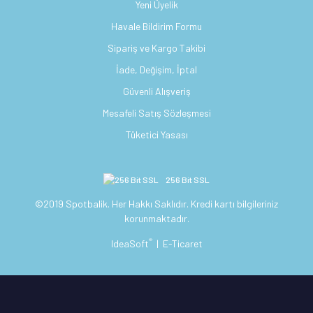
Yeni Üyelik
Havale Bildirim Formu
Sipariş ve Kargo Takibi
İade, Değişim, İptal
Güvenli Alışveriş
Mesafeli Satış Sözleşmesi
Tüketici Yasası
256 Bit SSL
©2019 Spotbalik. Her Hakkı Saklıdır. Kredi kartı bilgileriniz
korunmaktadır.
®
IdeaSoft
|
E-Ticaret