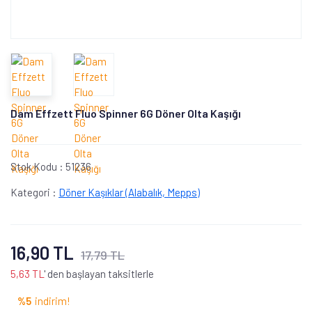
Dam Effzett Fluo Spinner 6G Döner Olta Kaşığı
Stok Kodu :
51236
Kategori :
Döner Kaşıklar (Alabalık, Mepps)
16,90 TL
17,79 TL
5,63 TL
' den başlayan taksitlerle
%5
indirim!