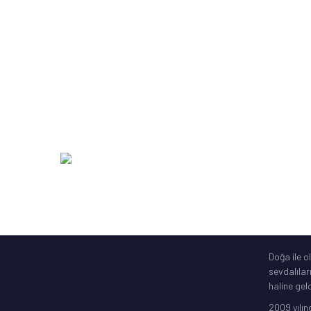
Hazır Olta Takımı, Çapari
Michigan
Kamış Makine Olta Setleri
SakuraLi
Yardımcı Olta Ekipmanları
Abari
Zıpkın Ekipmanları
DAM
Şime Bot, Motor
SavageGe
Elektronik Gps
256 Bit SSL
Doğa ile o
sevdalılar
haline geld
2009 yılın