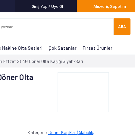
Giriş Yap / Üye Ol
Alışveriş Sepetim
ARA
 Makine Olta Setleri
Çok Satanlar
Fırsat Ürünleri
 Effzet St 4G Döner Olta Kaşığı Siyah-Sarı
Döner Olta
Kategori :
Döner Kaşıklar (Alabalık,