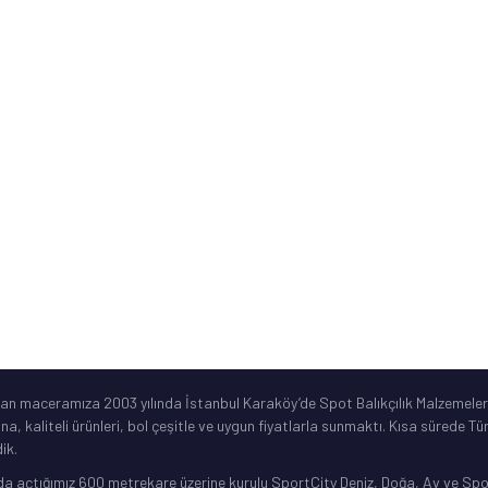
Kurumsal Bilgiler
ne
Sık Sorulan Sorular
Ürün Garanti Şartları
ar
©2019 Spotbalik. Her Hakkı Saklıdır. Kredi kartı bilgileriniz korunmaktadır.
lan maceramıza 2003 yılında İstanbul Karaköy’de Spot Balıkçılık Malzemeleri
ına, kaliteli ürünleri, bol çeşitle ve uygun fiyatlarla sunmaktı. Kısa sürede 
ik.
da açtığımız 600 metrekare üzerine kurulu SportCity Deniz, Doğa, Av ve Spor 