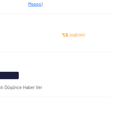
Mepps)
%5
indirim!
atı Düşünce Haber Ver