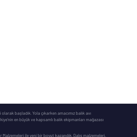
İade, Değişim, İptal
Güvenli Alışveriş
Mesafeli Satış Sözleşmesi
Tüketici Yasası
®
IdeaSoft
|
E-Ticaret
 olarak başladık. Yola çıkarken amacımız balık avı
Türkiye’nin en büyük ve kapsamlı balık ekipmanları mağazası
Malzemeleri ile yeni bir boyut kazandık. Dalış malzemeleri,