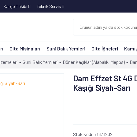
Kargo Takibi
Teknik Servis
rı
Olta Misinaları
Suni Balık Yemleri
Olta İğneleri
Kamış
lzemeleri
Suni Balık Yemleri
Döner Kaşıklar (Alabalık, Mepps)
Dam
Dam Effzet St 4G 
Kaşığı Siyah-Sarı
Stok Kodu :
5131202