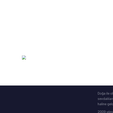
Hazır Olta Takımı, Çapari
Michigan
Kamış Makine Olta Setleri
SakuraLi
Yardımcı Olta Ekipmanları
Abari
Zıpkın Ekipmanları
DAM
Şime Bot, Motor
SavageGe
Elektronik Gps
256 Bit SSL
Doğa ile o
sevdalılar
haline geld
2009 yılın