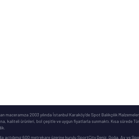
Kurumsal Bilgiler
ne
Sık Sorulan Sorular
Ürün Garanti Şartları
ar
©2019 Spotbalik. Her Hakkı Saklıdır. Kredi kartı bilgileriniz korunmaktadır.
lan maceramıza 2003 yılında İstanbul Karaköy’de Spot Balıkçılık Malzemeleri
ına, kaliteli ürünleri, bol çeşitle ve uygun fiyatlarla sunmaktı. Kısa sürede 
ik.
da açtığımız 600 metrekare üzerine kurulu SportCity Deniz, Doğa, Av ve Spor 