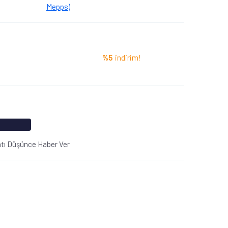
Mepps)
%5
indirim!
atı Düşünce Haber Ver