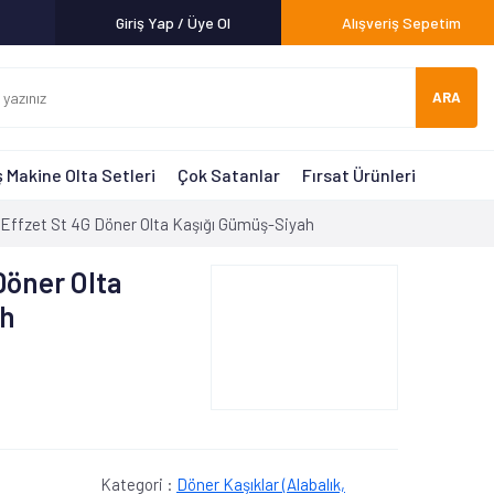
Giriş Yap / Üye Ol
Alışveriş Sepetim
ARA
 Makine Olta Setleri
Çok Satanlar
Fırsat Ürünleri
Effzet St 4G Döner Olta Kaşığı Gümüş-Siyah
Döner Olta
ah
Kategori :
Döner Kaşıklar (Alabalık,