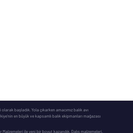
İade, Değişim, İptal
Güvenli Alışveriş
Mesafeli Satış Sözleşmesi
Tüketici Yasası
®
IdeaSoft
|
E-Ticaret
 olarak başladık. Yola çıkarken amacımız balık avı
Türkiye’nin en büyük ve kapsamlı balık ekipmanları mağazası
Malzemeleri ile yeni bir boyut kazandık. Dalış malzemeleri,