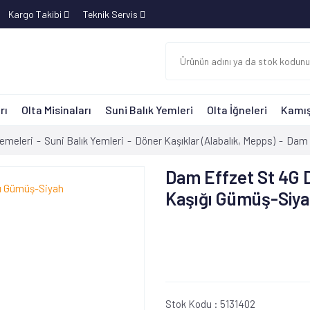
Kargo Takibi
Teknik Servis
rı
Olta Misinaları
Suni Balık Yemleri
Olta İğneleri
Kamış
zemeleri
Suni Balık Yemleri
Döner Kaşıklar (Alabalık, Mepps)
Dam 
Dam Effzet St 4G 
Kaşığı Gümüş-Siy
Stok Kodu :
5131402