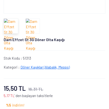
Dam Effzet St 3G Döner Olta Kaşığı
Stok Kodu :
51313
Kategori :
Döner Kaşıklar (Alabalık, Mepps)
15,50 TL
16,31 TL
5,17 TL
' den başlayan taksitlerle
%5
indirim!