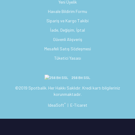
Yeni Üyelik
Havale Bildirim Formu
Sipariş ve Kargo Takibi
İade, Değişim, İptal
Güvenli Alışveriş
Mesafeli Satış Sözleşmesi
Tüketici Yasası
256 Bit SSL
©2019 Spotbalik. Her Hakkı Saklıdır. Kredi kartı bilgileriniz
korunmaktadır.
®
IdeaSoft
|
E-Ticaret