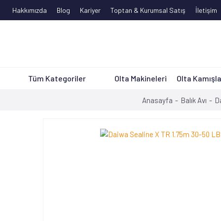
Hakkımızda
Blog
Kariyer
Toptan & Kurumsal Satış
İletişim
Tüm Kategoriler
Olta Makineleri
Olta Kamışla
Anasayfa
Balık Avı
D