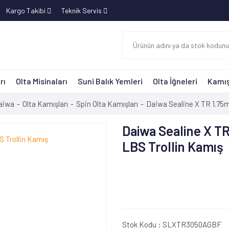
Kargo Takibi
Teknik Servis
rı
Olta Misinaları
Suni Balık Yemleri
Olta İğneleri
Kamış
aiwa
Olta Kamışları
Spin Olta Kamışları
Daiwa Sealine X TR 1.75m
Daiwa Sealine X T
LBS Trollin Kamış
Stok Kodu :
SLXTR3050AGBF