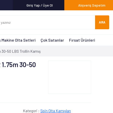
Giriş Yap / Üye Ol
Alışveriş Sepetim
ARA
 Makine Olta Setleri
Çok Satanlar
Fırsat Ürünleri
 30-50 LBS Trollin Kamış
R 1.75m 30-50
Kategori :
Spin Olta Kamışları