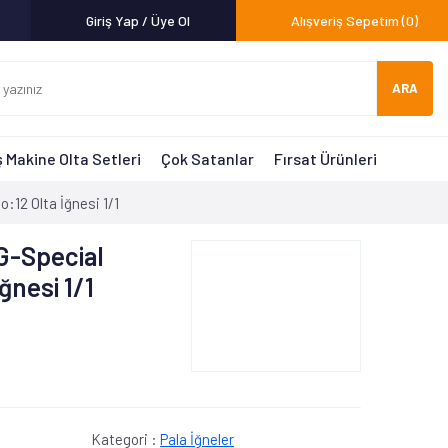
Giriş Yap / Üye Ol
Alışveriş Sepetim
(0)
ARA
 Makine Olta Setleri
Çok Satanlar
Fırsat Ürünleri
12 Olta İğnesi 1/1
-Special
ğnesi 1/1
Kategori :
Pala İğneler