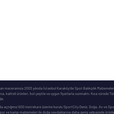
ne
Sık Sorulan Sorular
Ürün Garanti Şartları
ar
©2019 Spotbalik. Her Hakkı Saklıdır. Kredi kartı bilgileriniz korunmaktadır.
lan maceramıza 2003 yılında İstanbul Karaköy’de Spot Balıkçılık Malzemeleri
ına, kaliteli ürünleri, bol çeşitle ve uygun fiyatlarla sunmaktı. Kısa sürede 
ik.
da açtığımız 600 metrekare üzerine kurulu SportCity Deniz, Doğa, Av ve Spor 
or ve kamp malzemeleri ile doğa sevdalılarına daha geniş yelpazede ürünler 