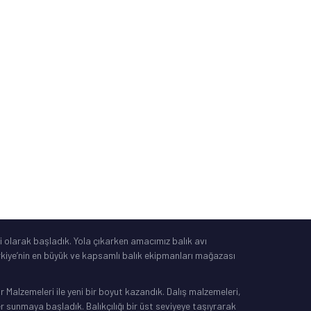
Güvenli Alışveriş
Mesafeli Satış Sözleşmesi
Tüketici Yasası
®
IdeaSoft
|
E-Ticaret
 olarak başladık. Yola çıkarken amacımız balık avı
Türkiye’nin en büyük ve kapsamlı balık ekipmanları mağazası
Malzemeleri ile yeni bir boyut kazandık. Dalış malzemeleri,
sunmaya başladık. Balıkçılığı bir üst seviyeye taşıyrarak