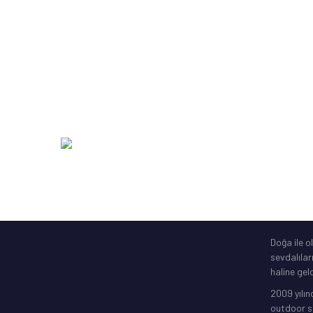
Kamış Makine Olta Setleri
SakuraLi
Yardımcı Olta Ekipmanları
Abari
Zıpkın Ekipmanları
DAM
Şime Bot, Motor
SavageGe
Elektronik Gps
256 Bit SSL
Doğa ile o
sevdalılar
haline geld
2009 yılın
outdoor sp