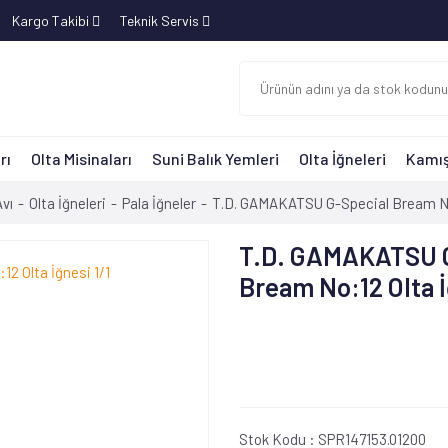
Kargo Takibi
Teknik Servis
rı
Olta Misinaları
Suni Balık Yemleri
Olta İğneleri
Kamış
Avı
Olta İğneleri
Pala İğneler
T.D. GAMAKATSU G-Special Bream No:
T.D. GAMAKATSU G
Bream No:12 Olta İ
Stok Kodu :
SPR147153.01200