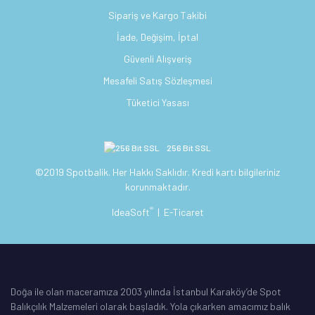
Sipariş ve Kargo Takibi
İade, Değişim, İptal
Güvenli Alışveriş
Mesafeli Satış Sözleşmesi
Tüketici Yasası
256 Bit SSL
©2019 Spotbalik. Her Hakkı Saklıdır. Kredi kartı bilgileriniz
korunmaktadır.
®
IdeaSoft
|
E-Ticaret
Doğa ile olan maceramıza 2003 yılında İstanbul Karaköy’de Spot
Balıkçılık Malzemeleri olarak başladık. Yola çıkarken amacımız balık