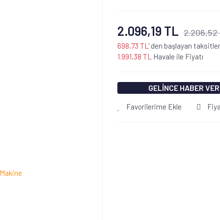
2.096,19 TL
2.206,52
698,73 TL
' den başlayan taksitler
1.991,38 TL
Havale ile Fiyatı
GELİNCE HABER VER
Favorilerime Ekle
Fiy