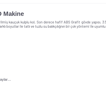
D Makine
irilmiş kauçuk kulplu kol, Son derece hafif ABS
Grafit gövde yapısı, 
arklı boyutlar ile t
atlı ve tuzlu su balıkçılığnın bir çok yöntemi ile uyumlu
taylar…