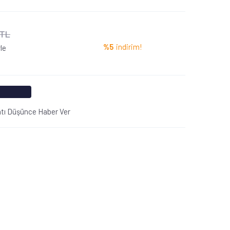
 TL
%5
indirim!
le
atı Düşünce Haber Ver