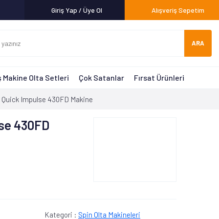
Giriş Yap / Üye Ol
Alışveriş Sepetim
ARA
 Makine Olta Setleri
Çok Satanlar
Fırsat Ürünleri
 Quick Impulse 430FD Makine
lse 430FD
Kategori :
Spin Olta Makineleri