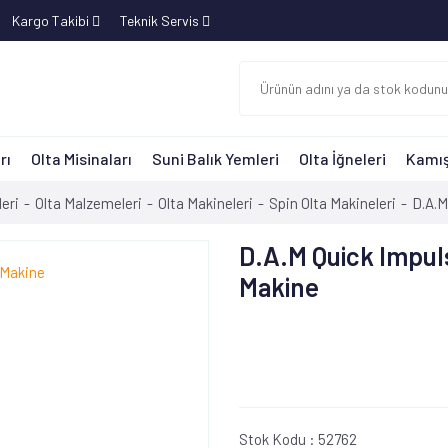
Kargo Takibi
Teknik Servis
rı
Olta Misinaları
Suni Balık Yemleri
Olta İğneleri
Kamış
eri
Olta Malzemeleri
Olta Makineleri
Spin Olta Makineleri
D.A.M
D.A.M Quick Impu
Makine
Stok Kodu :
52762