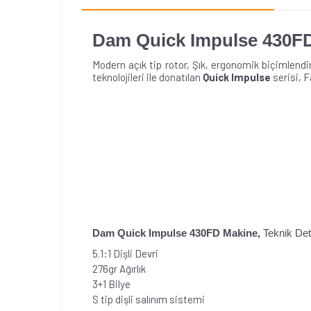
Dam Quick Impulse 430F
M
odern açık tip rotor, Şık, ergonomik biçimlend
teknolojileri ile donatılan
Quick Impulse
serisi, F
Dam
Quick
Impulse 430FD Makine,
Teknik De
5.1:1 Dişli Devri
276gr Ağırlık
3+1 Bilye
S tip dişli salınım sistemi