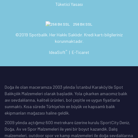
Tüketici Yasası
256 Bit SSL
©2019 Spotbalik. Her Hakkı Saklıdır. Kredi kartı bilgileriniz
korunmaktadır.
®
IdeaSoft
|
E-Ticaret
Doğa ile olan maceramıza 2003 yılında İstanbul Karaköy’de Spot
Balıkçılık Malzemeleri olarak başladık. Yola çıkarken amacımız balık
avı sevdalılarına, kaliteli ürünleri, bol çeşitle ve uygun fiyatlarla
sunmaktı. Kısa sürede Türkiye’nin en büyük ve kapsamlı balık
ekipmanları mağazası haline geldik.
2009 yılında açtığımız 600 metrekare üzerine kurulu SportCity Deniz,
Doğa, Av ve Spor Malzemeleri ile yeni bir boyut kazandık. Dalış
malzemeleri, outdoor spor ve kamp malzemeleri ile doğa sevdalılarına