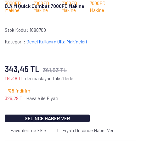
D.A.M Quick Combat 7000FD Makine
Stok Kodu :
1088700
Kategori :
Genel Kullanım Olta Makineleri
343,45 TL
361,53 TL
114,48 TL
' den başlayan taksitlerle
%5
indirim!
326,28 TL
Havale ile Fiyatı
GELİNCE HABER VER
Favorilerime Ekle
Fiyatı Düşünce Haber Ver