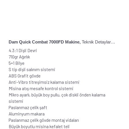
Dam
Quick
Combat 7000FD Makine,
Teknik Detaylar…
4.3:1 Dişli Devri
710gr Ağırlık
5+1 Bilye
S tip dişli salınım sistemi
ABS Grafit gövde
Anti-Vibro titreşimsiz kalama sistemi
Misina atış mesafe kontrol sistemi
Mikro ayarlı, büyük boy pullu, çok diskli önden kalama
sistemi
Paslanmaz çelik şaft
Aluminyum makara
Paslanmaz çelik gövde montaj vidaları
Büyük boyutlu misina kefalet teli