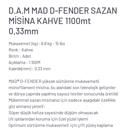
D.A.M MAD D-FENDER SAZAN
MİSİNA KAHVE 1100mt
0,33mm
Mukavemet (kg) : 6.8 kg - 15 lbs
Renk : Kahve
Birim : Adet
Açıklama : 1.100M
Kalınlık(mm) : 0.33 mm
MAD® D-FENDER yüksek sürtünme mukavemetli
monofilament misina, bu alandaki son teknolojik gelişmler
ve dünya çapında yapılmış sayısız testler sonucunda üretildi.
Mükemmel sazan misinanız için sadece aşağıdaki özellikle
göz atmanız yeterli:
Süper düşük hafıza sayesinde düğüm olmayacak
UV ışınlarından koruma için özel yüzel işlemi
Optimum sürtünme mukavemeti için çift yüzey kaplama