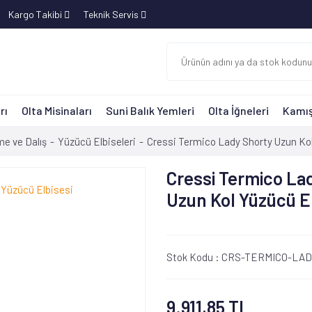
Kargo Takibi
Teknik Servis
rı
Olta Misinaları
Suni Balık Yemleri
Olta İğneleri
Kamış
e ve Dalış
Yüzücü Elbiseleri
Cressi Termico Lady Shorty Uzun Kol
Cressi Termico La
Uzun Kol Yüzücü E
Stok Kodu :
CRS-TERMICO-LA
9.911,85 TL