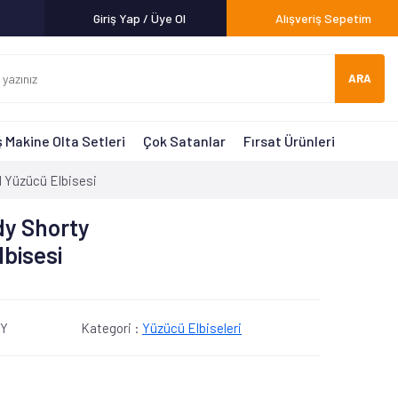
Giriş Yap / Üye Ol
Alışveriş Sepetim
ARA
 Makine Olta Setleri
Çok Satanlar
Fırsat Ürünleri
 Yüzücü Elbisesi
dy Shorty
lbisesi
DY
Kategori :
Yüzücü Elbiseleri