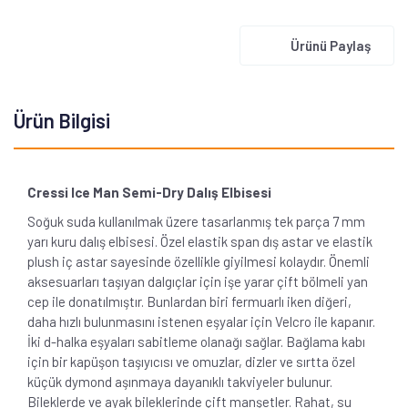
Ürünü Paylaş
Ürün Bilgisi
Cressi Ice Man Semi-Dry Dalış Elbisesi
Soğuk suda kullanılmak üzere tasarlanmış tek parça 7 mm
yarı kuru dalış elbisesi. Özel elastik span dış astar ve elastik
plush iç astar sayesinde özellikle giyilmesi kolaydır. Önemli
aksesuarları taşıyan dalgıçlar için işe yarar çift bölmeli yan
cep ile donatılmıştır. Bunlardan biri fermuarlı iken diğeri,
daha hızlı bulunmasını istenen eşyalar için Velcro ile kapanır.
İki d-halka eşyaları sabitleme olanağı sağlar. Bağlama kabı
için bir kapüşon taşıyıcısı ve omuzlar, dizler ve sırtta özel
küçük dymond aşınmaya dayanıklı takviyeler bulunur.
Bileklerde ve ayak bileklerinde çift manşetler. Rahat, su