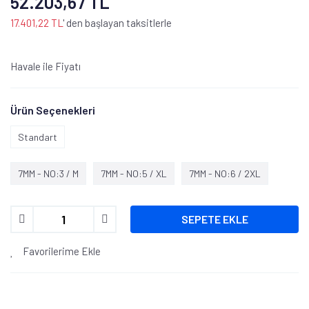
52.203,67 TL
17.401,22 TL
' den başlayan taksitlerle
Havale ile Fiyatı
Ürün Seçenekleri
Standart
7MM - NO:3 / M
7MM - NO:5 / XL
7MM - NO:6 / 2XL
SEPETE EKLE
Favorilerime Ekle