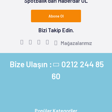
Spotbalık'dan Haberdar OL
Abone Ol
Bizi Takip Edin.
Mağazalarımız
Bize Ulaşın :
0212 244 85
60
Popüler Kategoriler