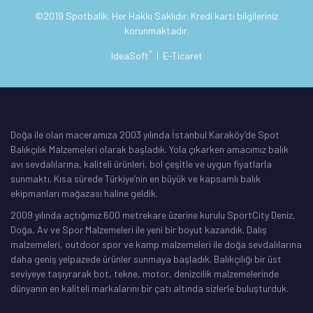
©2019 Spotbalik. Her Hakkı Saklıdır. Kredi kartı bilgileriniz
korunmaktadır.
®
IdeaSoft
|
E-Ticaret
Doğa ile olan maceramıza 2003 yılında İstanbul Karaköy’de Spot
Balıkçılık Malzemeleri olarak başladık. Yola çıkarken amacımız balık
avı sevdalılarına, kaliteli ürünleri, bol çeşitle ve uygun fiyatlarla
sunmaktı. Kısa sürede Türkiye’nin en büyük ve kapsamlı balık
ekipmanları mağazası haline geldik.
2009 yılında açtığımız 600 metrekare üzerine kurulu SportCity Deniz,
Doğa, Av ve Spor Malzemeleri ile yeni bir boyut kazandık. Dalış
malzemeleri, outdoor spor ve kamp malzemeleri ile doğa sevdalılarına
daha geniş yelpazede ürünler sunmaya başladık. Balıkçılığı bir üst
seviyeye taşıyrarak bot, tekne, motor, denizcilik malzemelerinde
dünyanın en kaliteli markalarını bir çatı altında sizlerle buluşturduk.