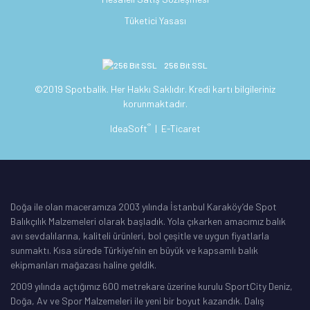
Tüketici Yasası
256 Bit SSL
©2019 Spotbalik. Her Hakkı Saklıdır. Kredi kartı bilgileriniz
korunmaktadır.
®
IdeaSoft
|
E-Ticaret
Doğa ile olan maceramıza 2003 yılında İstanbul Karaköy’de Spot
Balıkçılık Malzemeleri olarak başladık. Yola çıkarken amacımız balık
avı sevdalılarına, kaliteli ürünleri, bol çeşitle ve uygun fiyatlarla
sunmaktı. Kısa sürede Türkiye’nin en büyük ve kapsamlı balık
ekipmanları mağazası haline geldik.
2009 yılında açtığımız 600 metrekare üzerine kurulu SportCity Deniz,
Doğa, Av ve Spor Malzemeleri ile yeni bir boyut kazandık. Dalış