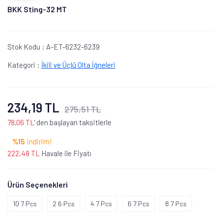
BKK Sting-32 MT
Stok Kodu :
A-ET-6232-6239
Kategori :
İkili ve Üçlü Olta İğneleri
234,19 TL
275,51 TL
78,06 TL
' den başlayan taksitlerle
%15
indirim!
222,48 TL
Havale ile Fiyatı
Ürün Seçenekleri
10 7 Pcs
2 6 Pcs
4 7 Pcs
6 7 Pcs
8 7 Pcs