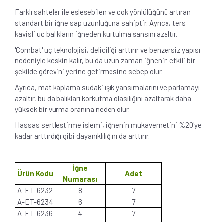
Farklı sahteler ile eşleşebilen ve çok yönlülüğünü artıran
standart bir iğne sap uzunluğuna sahiptir. Ayrıca, ters
kavisli uç balıkların iğneden kurtulma şansını azaltır.
'Combat' uç teknolojisi, deliciliği arttırır ve benzersiz yapısı
nedeniyle keskin kalır, bu da uzun zaman iğnenin etkili bir
şekilde görevini yerine getirmesine sebep olur.
Ayrıca, mat kaplama sudaki ışık yansımalarını ve parlamayı
azaltır, bu da balıkları korkutma olasılığını azaltarak daha
yüksek bir vurma oranına neden olur.
Hassas sertleştirme işlemi, iğnenin mukavemetini %20'ye
kadar arttırdığı gibi dayanıklılığını da arttırır.
İğne
Ürün Kodu
Adet
Numarası
A-ET-6232
8
7
A-ET-6234
6
7
A-ET-6236
4
7