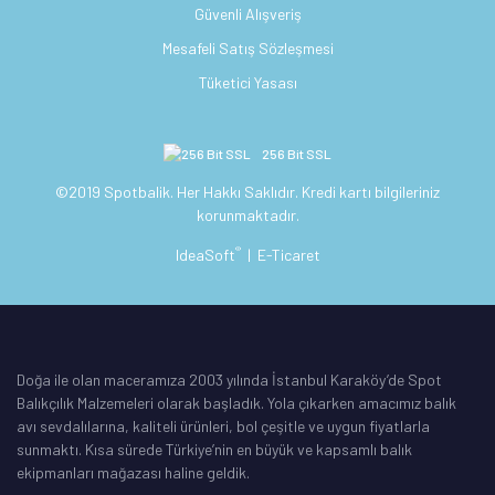
Güvenli Alışveriş
Mesafeli Satış Sözleşmesi
Tüketici Yasası
256 Bit SSL
©2019 Spotbalik. Her Hakkı Saklıdır. Kredi kartı bilgileriniz
korunmaktadır.
®
IdeaSoft
|
E-Ticaret
Doğa ile olan maceramıza 2003 yılında İstanbul Karaköy’de Spot
Balıkçılık Malzemeleri olarak başladık. Yola çıkarken amacımız balık
avı sevdalılarına, kaliteli ürünleri, bol çeşitle ve uygun fiyatlarla
sunmaktı. Kısa sürede Türkiye’nin en büyük ve kapsamlı balık
ekipmanları mağazası haline geldik.