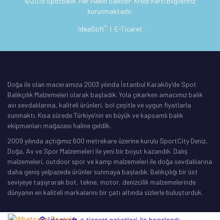
©2019 Spotbalik. Her Hakkı Saklıdır. Kredi kartı bilgileriniz
korunmaktadır.
®
IdeaSoft
|
E-Ticaret
Doğa ile olan maceramıza 2003 yılında İstanbul Karaköy’de Spot
Balıkçılık Malzemeleri olarak başladık. Yola çıkarken amacımız balık
avı sevdalılarına, kaliteli ürünleri, bol çeşitle ve uygun fiyatlarla
sunmaktı. Kısa sürede Türkiye’nin en büyük ve kapsamlı balık
ekipmanları mağazası haline geldik.
2009 yılında açtığımız 600 metrekare üzerine kurulu SportCity Deniz,
Doğa, Av ve Spor Malzemeleri ile yeni bir boyut kazandık. Dalış
malzemeleri, outdoor spor ve kamp malzemeleri ile doğa sevdalılarına
daha geniş yelpazede ürünler sunmaya başladık. Balıkçılığı bir üst
seviyeye taşıyrarak bot, tekne, motor, denizcilik malzemelerinde
dünyanın en kaliteli markalarını bir çatı altında sizlerle buluşturduk.
ile