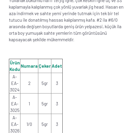
Yuvarlak bükümlü hafif tel jig iğne, çok keskin iğne uç ve SS
kaplamayla kalıplanmış çok yönlü yuvarlak jig head. Hasarı en
aza indirmek ve sahte yemi yerinde tutmak için tek bir tel
tutucu ile donatılmış hassas kalıplanmış kafa. #2 ila #6/0
arasında değişen boyutlarda geniş ürün yelpazesi, küçük ila
orta boy yumuşak sahte yemlerin tüm görüntüsünü
kapsayacak şekilde mükemmeldir.
Ürün
Numara
Çeker
Adet
Kodu
A-
EA-
2
5gr
3
3024
A-
EA-
1
5gr
3
3025
A-
EA-
1/0
5gr
3
3026