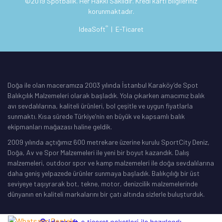
©2019 Spotbalik. Her Hakkı Saklıdır. Kredi kartı bilgileriniz
korunmaktadır.
®
IdeaSoft
|
E-Ticaret
Doğa ile olan maceramıza 2003 yılında İstanbul Karaköy’de Spot
Balıkçılık Malzemeleri olarak başladık. Yola çıkarken amacımız balık
avı sevdalılarına, kaliteli ürünleri, bol çeşitle ve uygun fiyatlarla
sunmaktı. Kısa sürede Türkiye’nin en büyük ve kapsamlı balık
ekipmanları mağazası haline geldik.
2009 yılında açtığımız 600 metrekare üzerine kurulu SportCity Deniz,
Doğa, Av ve Spor Malzemeleri ile yeni bir boyut kazandık. Dalış
malzemeleri, outdoor spor ve kamp malzemeleri ile doğa sevdalılarına
daha geniş yelpazede ürünler sunmaya başladık. Balıkçılığı bir üst
seviyeye taşıyrarak bot, tekne, motor, denizcilik malzemelerinde
dünyanın en kaliteli markalarını bir çatı altında sizlerle buluşturduk.
ile