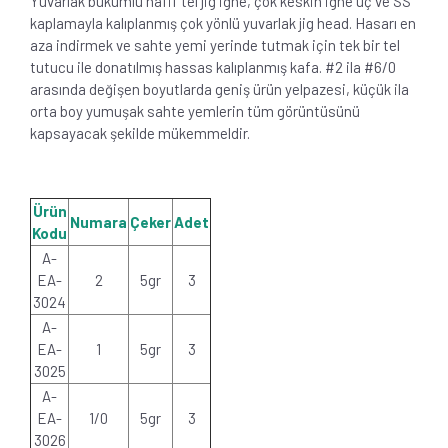
Yuvarlak bükümlü hafif tel jig iğne, çok keskin iğne uç ve SS
kaplamayla kalıplanmış çok yönlü yuvarlak jig head. Hasarı en
aza indirmek ve sahte yemi yerinde tutmak için tek bir tel
tutucu ile donatılmış hassas kalıplanmış kafa. #2 ila #6/0
arasında değişen boyutlarda geniş ürün yelpazesi, küçük ila
orta boy yumuşak sahte yemlerin tüm görüntüsünü
kapsayacak şekilde mükemmeldir.
Ürün
Numara
Çeker
Adet
Kodu
A-
EA-
2
5gr
3
3024
A-
EA-
1
5gr
3
3025
A-
EA-
1/0
5gr
3
3026