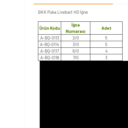
BKK Puka Livebait HD İğne
İğne
Ürün Kodu
Adet
Numarası
A-BQ-0113
2/0
5
A-BQ-0114
3/0
5
A-BQ-0117
6/0
4
A-BQ-0118
7/0
3