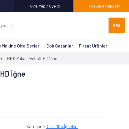
Giriş Yap / Üye Ol
Alışveriş Sepetim
ARA
 Makine Olta Setleri
Çok Satanlar
Fırsat Ürünleri
ri
BKK Puka Livebait HD İğne
 HD İğne
Kategori :
Tekli Olta İğneleri