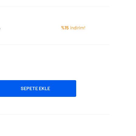
%15
indirim!
e
SEPETE EKLE