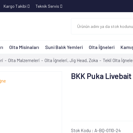
Kargo Takibi
Teknik Servis
rı
Olta Misinaları
Suni Balık Yemleri
Olta İğneleri
Kamış
ri
Olta Malzemeleri
Olta İğneleri, Jig Head, Zoka
Tekli Olta İğnele
BKK Puka Livebait
Stok Kodu :
A-BQ-0110-24