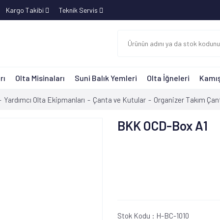
Kargo Takibi
Teknik Servis
rı
Olta Misinaları
Suni Balık Yemleri
Olta İğneleri
Kamış
Yardımcı Olta Ekipmanları
Çanta ve Kutular
Organizer Takım Çant
BKK OCD-Box A1
Stok Kodu :
H-BC-1010