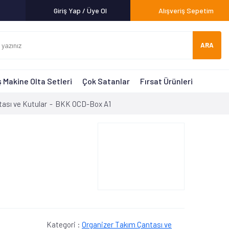
Giriş Yap / Üye Ol
Alışveriş Sepetim
ARA
 Makine Olta Setleri
Çok Satanlar
Fırsat Ürünleri
ası ve Kutular
BKK OCD-Box A1
Kategori :
Organizer Takım Çantası ve