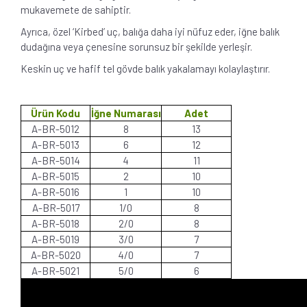
mukavemete de sahiptir.
Ayrıca, özel ‘Kirbed’ uç, balığa daha iyi nüfuz eder, iğne balık
dudağına veya çenesine sorunsuz bir şekilde yerleşir.
Keskin uç ve hafif tel gövde balık yakalamayı kolaylaştırır.
Ürün Kodu
İğne Numarası
Adet
A-BR-5012
8
13
A-BR-5013
6
12
A-BR-5014
4
11
A-BR-5015
2
10
A-BR-5016
1
10
A-BR-5017
1/0
8
A-BR-5018
2/0
8
A-BR-5019
3/0
7
A-BR-5020
4/0
7
A-BR-5021
5/0
6