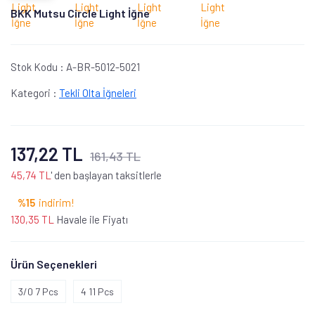
BKK Mutsu Circle Light İğne
Stok Kodu :
A-BR-5012-5021
Kategori :
Tekli Olta İğneleri
137,22 TL
161,43 TL
45,74 TL
' den başlayan taksitlerle
%15
indirim!
130,35 TL
Havale ile Fiyatı
Ürün Seçenekleri
3/0 7 Pcs
4 11 Pcs