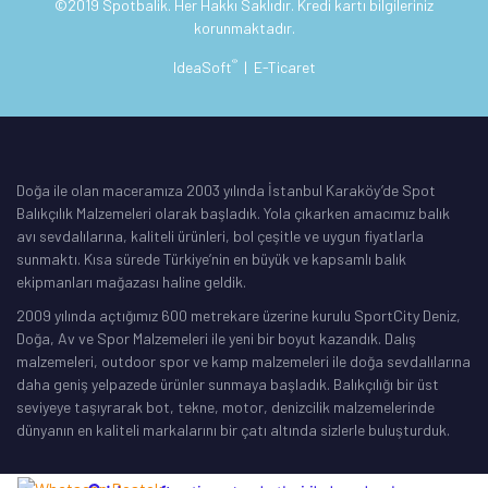
©2019 Spotbalik. Her Hakkı Saklıdır. Kredi kartı bilgileriniz
korunmaktadır.
®
IdeaSoft
|
E-Ticaret
Doğa ile olan maceramıza 2003 yılında İstanbul Karaköy’de Spot
Balıkçılık Malzemeleri olarak başladık. Yola çıkarken amacımız balık
avı sevdalılarına, kaliteli ürünleri, bol çeşitle ve uygun fiyatlarla
sunmaktı. Kısa sürede Türkiye’nin en büyük ve kapsamlı balık
ekipmanları mağazası haline geldik.
2009 yılında açtığımız 600 metrekare üzerine kurulu SportCity Deniz,
Doğa, Av ve Spor Malzemeleri ile yeni bir boyut kazandık. Dalış
malzemeleri, outdoor spor ve kamp malzemeleri ile doğa sevdalılarına
daha geniş yelpazede ürünler sunmaya başladık. Balıkçılığı bir üst
seviyeye taşıyrarak bot, tekne, motor, denizcilik malzemelerinde
dünyanın en kaliteli markalarını bir çatı altında sizlerle buluşturduk.