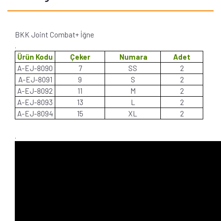
BKK Joint Combat+ İğne
.
Ürün Kodu
Çeker
Numara
Adet
A-EJ-8090
7
SS
2
A-EJ-8091
9
S
2
A-EJ-8092
11
M
2
A-EJ-8093
13
L
2
A-EJ-8094
15
XL
2
.