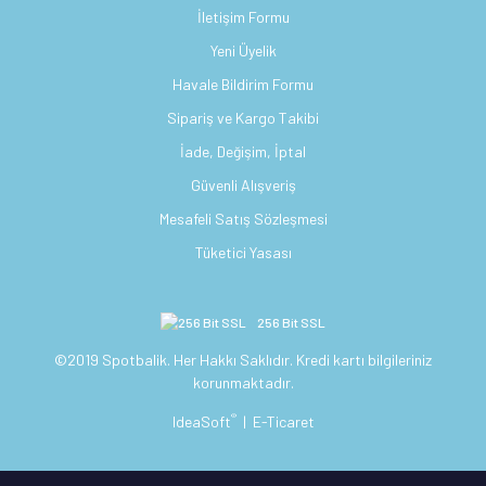
İletişim Formu
Yeni Üyelik
Havale Bildirim Formu
Sipariş ve Kargo Takibi
İade, Değişim, İptal
Güvenli Alışveriş
Mesafeli Satış Sözleşmesi
Tüketici Yasası
256 Bit SSL
©2019 Spotbalik. Her Hakkı Saklıdır. Kredi kartı bilgileriniz
korunmaktadır.
®
IdeaSoft
|
E-Ticaret