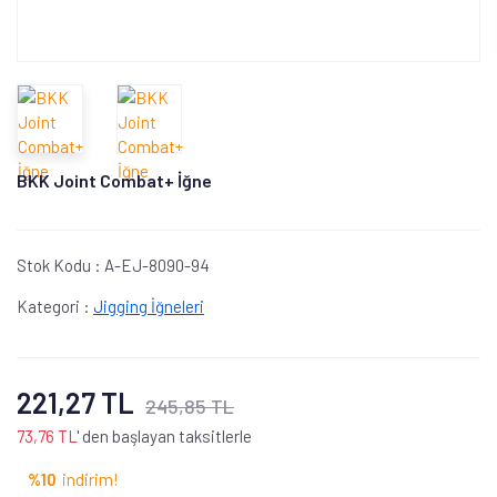
BKK Joint Combat+ İğne
Stok Kodu :
A-EJ-8090-94
Kategori :
Jigging İğneleri
221,27 TL
245,85 TL
73,76 TL
' den başlayan taksitlerle
%10
indirim!