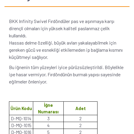
BKK Infinity Swivel Fırdöndüler pas ve aşınmaya karşı
dirençli olmaları için yüksek kaliteli paslanmaz çelik
kullanıldı.
Hassas delme özelliği, büyük avları yakalayabilmek için
gereken gücü ve esnekliği etkilemeden ip bağlama kısmını
küçültmeyi sağlıyor.
Bu iğnenin tüm yüzeyleri iyice pürüzsüzleştirildi. Böylelikle
ipe hasar vermiyor. Fırdöndünün burmalı yapısı sayesinde
eğilmeler önleniyor.
İğne
Ürün Kodu
Adet
Numarası
D-MQ-1014
3
2
D-MQ-1015
4
2
D-MQ-1016
5
2