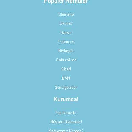
Popüler Markalar
Shimano
Okuma
Daiwa
Trabucco
Michigan
SakuraLine
Abari
DAM
SavageGear
Kurumsal
Hakkımızda
Müşteri Hizmetleri
Mağazamız Nerede?