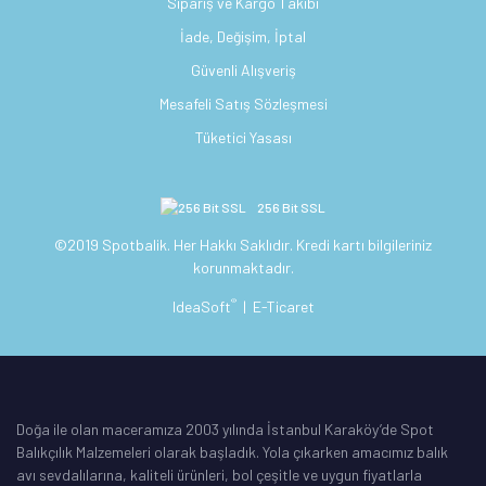
Sipariş ve Kargo Takibi
İade, Değişim, İptal
Güvenli Alışveriş
Mesafeli Satış Sözleşmesi
Tüketici Yasası
256 Bit SSL
©2019 Spotbalik. Her Hakkı Saklıdır. Kredi kartı bilgileriniz
korunmaktadır.
®
IdeaSoft
|
E-Ticaret
Doğa ile olan maceramıza 2003 yılında İstanbul Karaköy’de Spot
Balıkçılık Malzemeleri olarak başladık. Yola çıkarken amacımız balık
avı sevdalılarına, kaliteli ürünleri, bol çeşitle ve uygun fiyatlarla