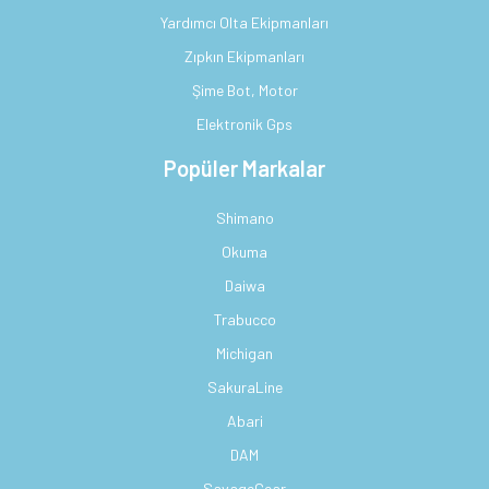
Yardımcı Olta Ekipmanları
Zıpkın Ekipmanları
Şime Bot, Motor
Elektronik Gps
Popüler Markalar
Shimano
Okuma
Daiwa
Trabucco
Michigan
SakuraLine
Abari
DAM
SavageGear